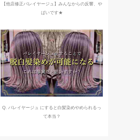
【他店修正バレイヤージュ】みんなからの反響、や
ばいです★
Q. バレイヤージュ にすると白髪染めやめられるっ
て本当？