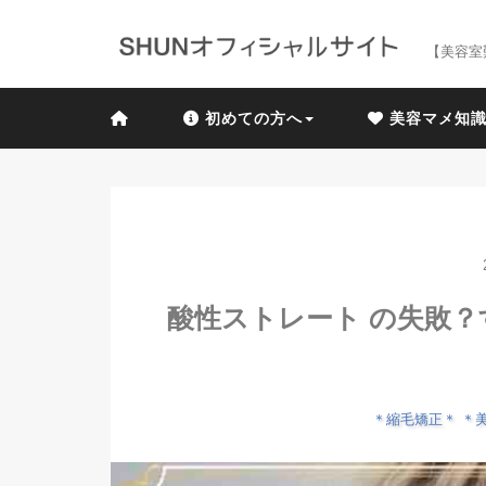
【美容室
初めての方へ
美容マメ知
酸性ストレート の失敗
＊縮毛矯正＊
＊