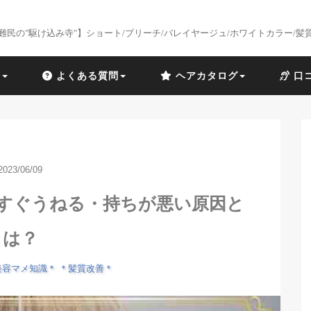
難民の"駆け込み寺"】ショート/ブリーチ/バレイヤージュ/ホワイトカラー/髪
識
よくある質問
ヘアカタログ
口
2023/06/09
？すぐうねる・持ちが悪い原因と
は？
美容マメ知識＊
＊髪質改善＊