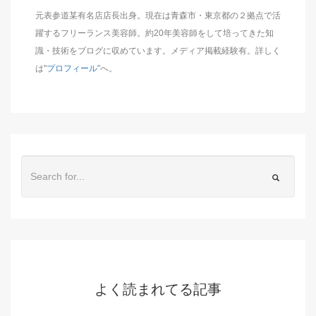
元表参道某有名店店長出身。現在は青森市・東京都の２拠点で活
躍するフリーランス美容師。約20年美容師をして培ってきた知
識・技術をブログに収めています。メディア掲載経験有。詳しく
は"
プロフィール
"へ。
よく読まれてる記事