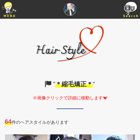
"
＊縮毛矯正＊
"
※画像クリックで詳細に移動します🐒
64
件のヘアスタイルがあります