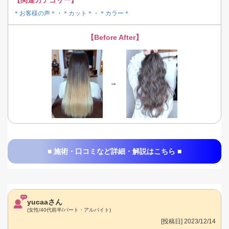
【関連カテゴリー】
＊お客様の声＊
・
＊カット＊
・
＊カラー＊
【Before After】
→
■ 施術・口コミなど詳細・解説はこちら ■
yucaaさん
(女性/40代前半/パート・アルバイト)
[投稿日] 2023/12/14