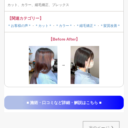
カット、カラー、縮毛矯正、プレックス
【関連カテゴリー】
＊お客様の声＊
・
＊カット＊
・
＊カラー＊
・
＊縮毛矯正＊
・
＊髪質改善＊
【Before After】
→
■ 施術・口コミなど詳細・解説はこちら ■
次のページ