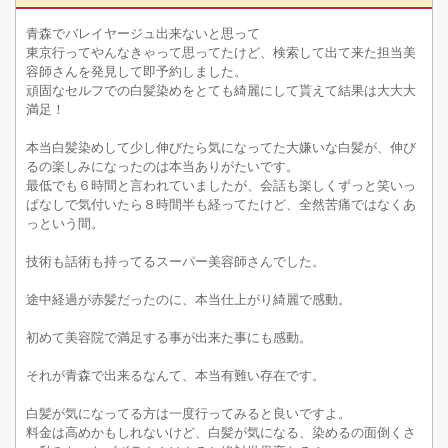
青森でバレイヤージュ出来ないと思って
東京行ってやんなきゃって思ってたけど、検索して出て来た担当美
容師さんを発見して即予約しました。
頑固なセルフでの白髪染めをとても綺麗にして貰えて結果は大大大
満足！
本当白髪染めして少し伸びたら気になってた大嫌いな白髪が、伸び
るの楽しみになったのは本当ありがたいです。
最低でも６時間と言われていましたが、会話も楽しくずっと笑いっ
ぱなしで気付いたら８時間半も経ってたけど、全然苦痛ではなくあ
っという間。
技術も話術も持ってるスーパー美容師さんでした。
途中経過が赤髪だったのに、本当仕上がり綺麗で感動。
初めて美容院で満足する事が出来た事にも感動。
それが青森で出来るなんて、本当有難い存在です。
白髪が気になってる方は一度行ってみると良いですよ。
料金は高めかもしれないけど、白髪が気になる、染めるの面倒くさ