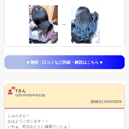
→
■ 施術・口コミなど詳細・解説はこちら ■
Tさん
(女性/30代前半/会社員)
[投稿日] 2024/10/29
しゅんさん！
おはようございます！！
いやぁ、昨日おととい爆睡でしたぁ！