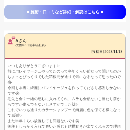
■ 施術・口コミなど詳細・解説はこちら ■
Aさん
(女性/40代前半/会社員)
[投稿日] 2023/11/18
いつもありがとうございます✨
前にバレイヤージュやってたのって半年くらい前だって聞いたのが
ちょっとびっくりでした🤣根元が通りで気になるなって思ったので
😂
今回も本当に綺麗にバレイヤージュを作ってくださり感謝しかない
です😭
毛先と全く一緒の感じに入れてくれ、ムラも全然ないし当たり前か
もですが傷んでもないしさすがでした🙌✨
これでいつも通りのカラーシャンプーで綺麗に色を保てる様になっ
て感謝✨
また半年くらい放置しても問題ないです笑
後段もしっかり入れて巻いた感じも結構動きが出てくれるので理想