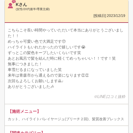
Kさん
(女性/20代後半/専業主婦)
[投稿日] 2023/12/19
こちらこそ長い時間やっていただいて本当にありがとうございまし
た！！
めっちゃ可愛い色で大満足です🥺
ハイライトもいれたかったので嬉しいです😭
ずっとこの髪色キープしたいくらいです笑
あとお風呂で髪を結んだ時に軽くてめっちゃいい！！です！笑
無事につきました！
車雪だるまになっていました笑
来年は青森市から通えるので楽になります👏👏
次回もよろしくお願いします🙇♩
ありがとうございました🎶
※LINE口コミ抜粋
【施術メニュー】
カット、ハイライトバレイヤージュ(ブリーチ２回)、髪質改善プレックス