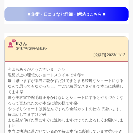
■ 施術・口コミなど詳細・解説はこちら ■
Kさん
(女性/30代前半/会社員)
[投稿日] 2023/11/12
今回もありがとうございました✨
理想以上の理想のショートスタイルです🥺✨
毎回思いますが本当に乾かすだけでまとまる綺麗なショートになる
なんて思ってもなかったし、すごい綺麗なスタイルで本当に感動し
てます😭
違う美容室で縮毛矯正をかけないとショートにするとやりづらくな
るって言われたのが本当に嘘の様です😂
やっぱりショートは腕なんですね💪全然カットの仕方で違います、
毎回話してますけど🤣
また髪が伸びた際にすぐに連絡しますのでまたよろしくお願いしま
す✨
本当に快適に過ごせているので毎回本当に感謝しています🥺✨✨🎵