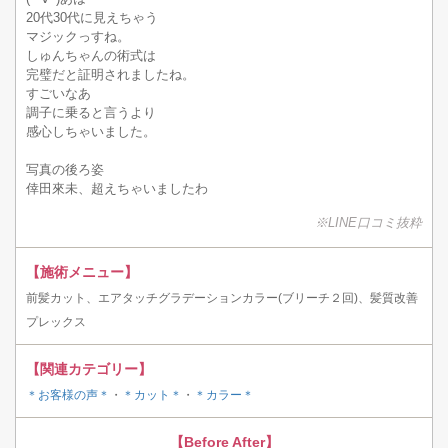
20代30代に見えちゃう
マジックっすね。
しゅんちゃんの術式は
完璧だと証明されましたね。
すごいなあ
調子に乗ると言うより
感心しちゃいました。
写真の後ろ姿
倖田來未、超えちゃいましたわ
※LINE口コミ抜粋
【施術メニュー】
前髪カット、エアタッチグラデーションカラー(ブリーチ２回)、髪質改善
プレックス
【関連カテゴリー】
＊お客様の声＊
・
＊カット＊
・
＊カラー＊
【Before After】