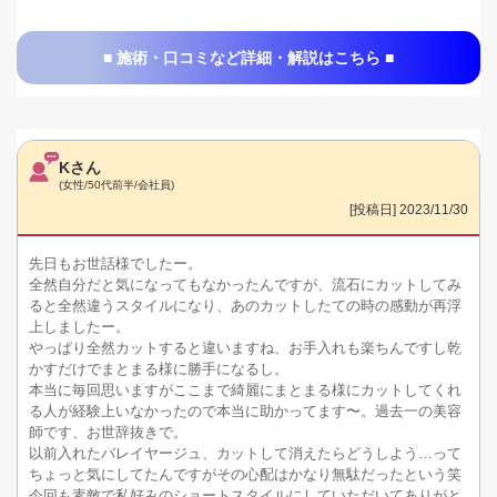
■ 施術・口コミなど詳細・解説はこちら ■
Kさん
(女性/50代前半/会社員)
[投稿日] 2023/11/30
先日もお世話様でしたー。
全然自分だと気になってもなかったんですが、流石にカットしてみ
ると全然違うスタイルになり、あのカットしたての時の感動が再浮
上しましたー。
やっぱり全然カットすると違いますね、お手入れも楽ちんですし乾
かすだけでまとまる様に勝手になるし。
本当に毎回思いますがここまで綺麗にまとまる様にカットしてくれ
る人が経験上いなかったので本当に助かってます〜。過去一の美容
師です、お世辞抜きで。
以前入れたバレイヤージュ、カットして消えたらどうしよう…って
ちょっと気にしてたんですがその心配はかなり無駄だったという笑
今回も素敵で私好みのショートスタイルにしていただいてありがと