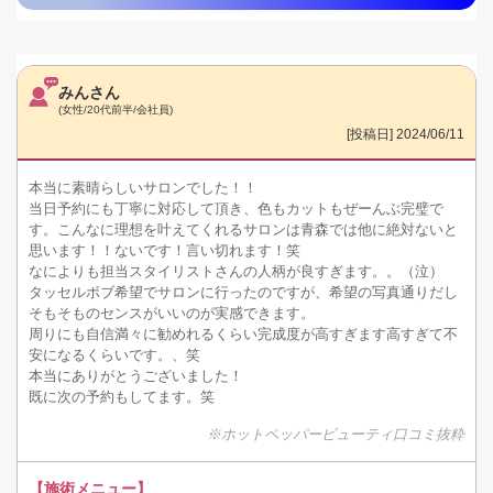
みんさん
(女性/20代前半/会社員)
[投稿日] 2024/06/11
本当に素晴らしいサロンでした！！
当日予約にも丁寧に対応して頂き、色もカットもぜーんぶ完璧で
す。こんなに理想を叶えてくれるサロンは青森では他に絶対ないと
思います！！ないです！言い切れます！笑
なによりも担当スタイリストさんの人柄が良すぎます。。（泣）
タッセルボブ希望でサロンに行ったのですが、希望の写真通りだし
そもそものセンスがいいのが実感できます。
周りにも自信満々に勧めれるくらい完成度が高すぎます高すぎて不
安になるくらいです。、笑
本当にありがとうございました！
既に次の予約もしてます。笑
※ホットペッパービューティ口コミ抜粋
【施術メニュー】