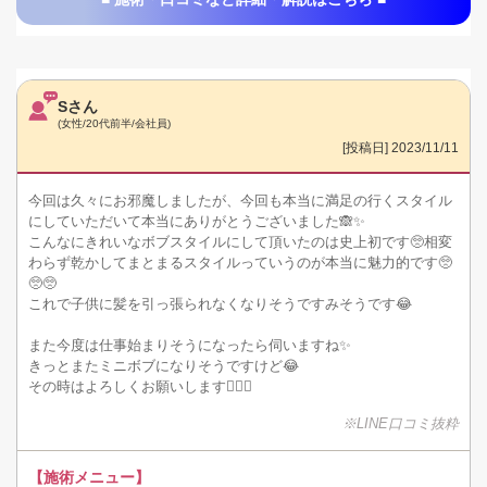
Sさん
(女性/20代前半/会社員)
[投稿日] 2023/11/11
今回は久々にお邪魔しましたが、今回も本当に満足の行くスタイル
にしていただいて本当にありがとうございました🙈✨
こんなにきれいなボブスタイルにして頂いたのは史上初です🥺相変
わらず乾かしてまとまるスタイルっていうのが本当に魅力的です🥺
🥺🥺
これで子供に髪を引っ張られなくなりそうですみそうです😂
また今度は仕事始まりそうになったら伺いますね✨
きっとまたミニボブになりそうですけど😂
その時はよろしくお願いします🙇‍♀️✨
※LINE口コミ抜粋
【施術メニュー】