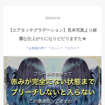
2024/11/19
【エアタッチグラデーション】見本写真より綺
麗な仕上がりになりビビりますた★
＊お客様の声＊
＊カット＊
＊カラー＊