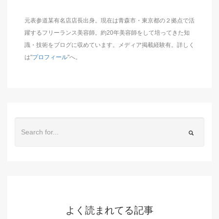
元表参道某有名店店長出身。現在は青森市・東京都の２拠点で活
躍するフリーランス美容師。約20年美容師をして培ってきた知
識・技術をブログに収めています。メディア掲載経験有。詳しく
は"
プロフィール
"へ。
よく読まれてる記事