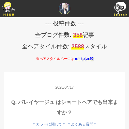
--- 投稿件数 ---
全ブログ件数:
358
記事
全ヘアタイル件数:
2588
スタイル
※ヘアスタイルページは
■こちら■
2025/04/17
Q. バレイヤージュ はショートヘアでも出来ま
すか？
＊カラーに関して＊
＊よくある質問＊