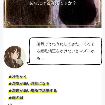
湿気でうねうねしてきた…そろそ
ろ縮毛矯正をかけないとマズイか
も…
★汗をかく
★湿気が高い時期になる
★湿度が高い場所で活動する
★雨の日
etc…