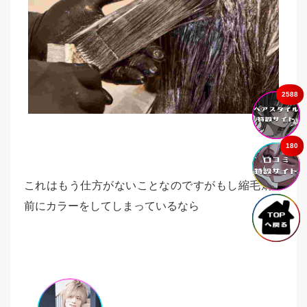
2588
180
これはもう仕方がないことなのですがもし縮毛矯正
前にカラーをしてしまっているなら
もしかすると
損した気分