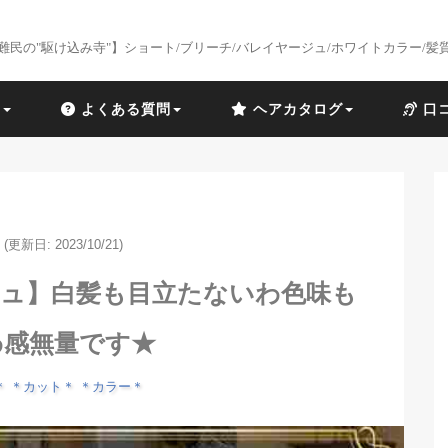
難民の"駆け込み寺"】ショート/ブリーチ/バレイヤージュ/ホワイトカラー/髪
識
よくある質問
ヘアカタログ
口
(更新日: 2023/10/21)
ジュ】白髪も目立たないわ色味も
わ感無量です★
＊
＊カット＊
＊カラー＊