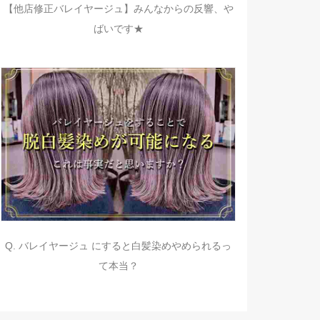
【他店修正バレイヤージュ】みんなからの反響、や
ばいです★
Q. バレイヤージュ にすると白髪染めやめられるっ
て本当？