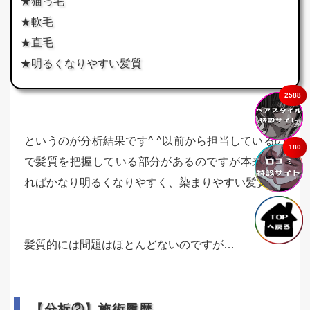
★猫っ毛
★軟毛
★直毛
★明るくなりやすい髪質
2588
というのが分析結果です^ ^以前から担当しているの
180
で髪質を把握している部分があるのですが本来であ
ればかなり明るくなりやすく、染まりやすい髪質。
髪質的には問題はほとんどないのですが…
【分析②】施術履歴