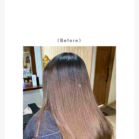
《Before》
《After》