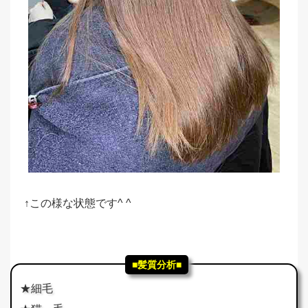
↑この様な状態です^ ^
■髪質分析■
★細毛