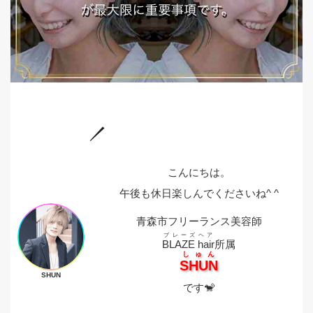
こんにちは。
午後も休日楽しんでくださいね^ ^
青森市フリーランス美容師
ブレーズヘア
BLAZE hair
所属
しゅん
SHUN
SHUN
です🐒