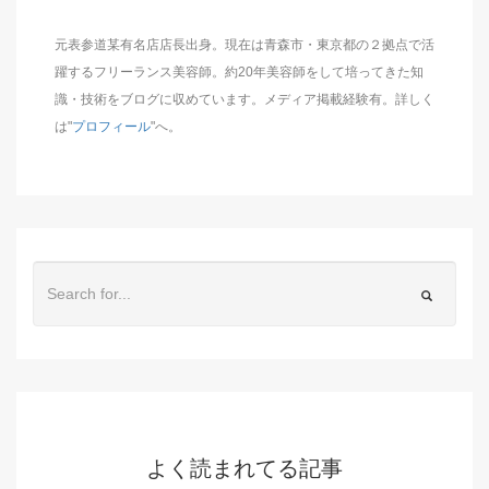
元表参道某有名店店長出身。現在は青森市・東京都の２拠点で活
躍するフリーランス美容師。約20年美容師をして培ってきた知
識・技術をブログに収めています。メディア掲載経験有。詳しく
は"
プロフィール
"へ。
よく読まれてる記事