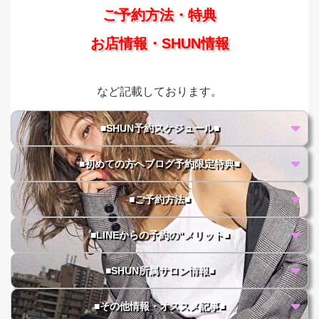
ご予約方法・特典
お店情報・SHUN情報
など記載しております。
■SHUN予約スケジュール■
■初めての方へブログ予約限定特典■
■ご予約方法■
■LINEからの予約の"メリット■
■SHUN所属サロン情報■
■その他情報・オススメ記事■