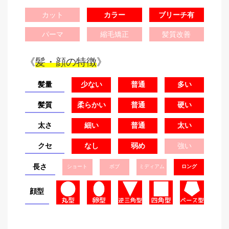
カット
カラー
ブリーチ有
パーマ
縮毛矯正
髪質改善
《
髪・顔の特徴
》
髪量
少ない
普通
多い
髪質
柔らかい
普通
硬い
太さ
細い
普通
太い
クセ
なし
弱め
強い
長さ
ショート
ボブ
ミディアム
ロング
顔型