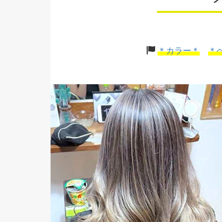
＊カラー＊
＊