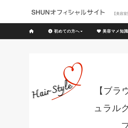
【美容室
初めての方へ
美容マメ知
【ブラ
ュラル