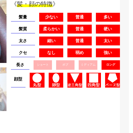
《
髪・顔の特徴
》
髪量
少ない
普通
多い
髪質
柔らかい
普通
硬い
太さ
細い
普通
太い
クセ
なし
弱め
強い
長さ
ショート
ボブ
ミディアム
ロング
顔型