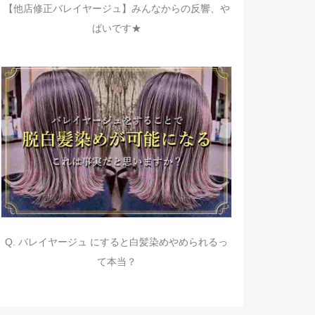
【他店修正バレイヤージュ】みんなからの反響、や
ばいです★
Q. バレイヤージュ にすると白髪染めやめられるっ
て本当？