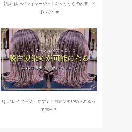
【他店修正バレイヤージュ】みんなからの反響、や
ばいです★
Q. バレイヤージュ にすると白髪染めやめられるっ
て本当？