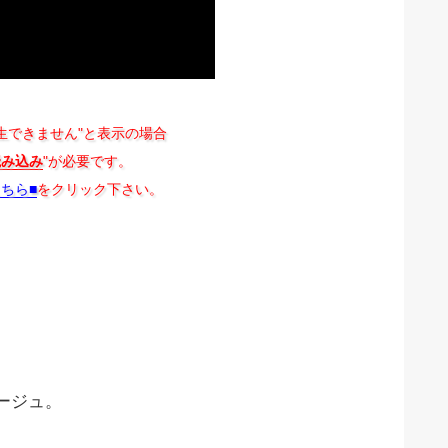
生できません"と表示の場合
読み込み
"が必要です。
こちら■
をクリック下さい。
ージュ。