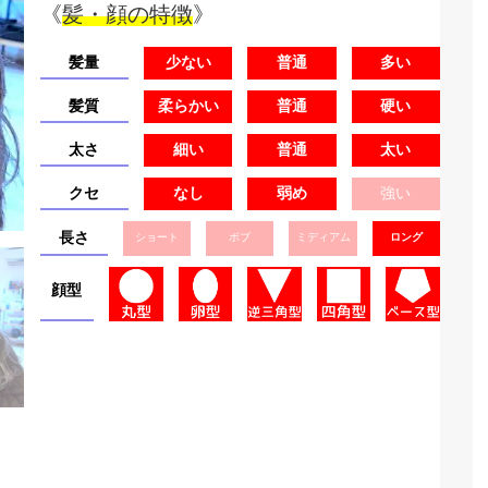
《
髪・顔の特徴
》
髪量
少ない
普通
多い
髪質
柔らかい
普通
硬い
太さ
細い
普通
太い
クセ
なし
弱め
強い
長さ
ショート
ボブ
ミディアム
ロング
顔型