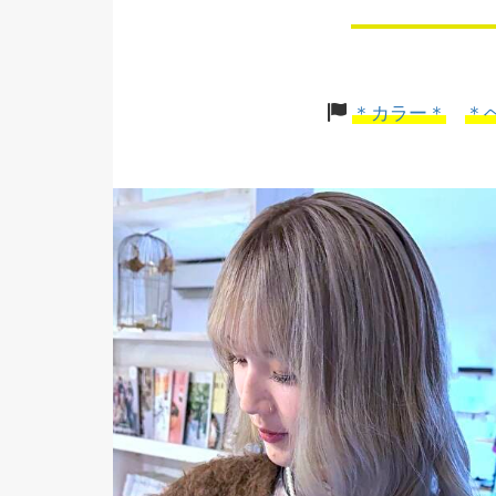
＊カラー＊
＊