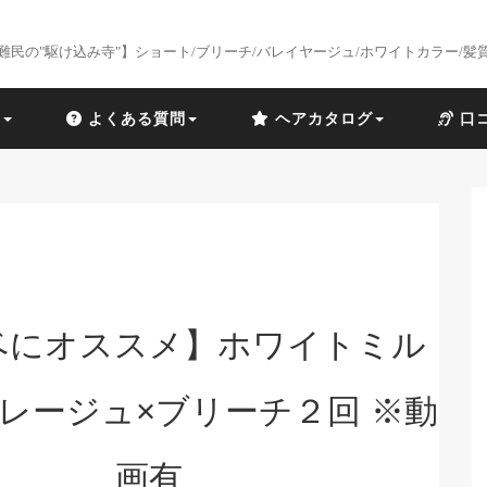
難民の"駆け込み寺"】ショート/ブリーチ/バレイヤージュ/ホワイトカラー/髪
識
よくある質問
ヘアカタログ
口
ベにオススメ】ホワイトミル
レージュ×ブリーチ２回 ※動
画有