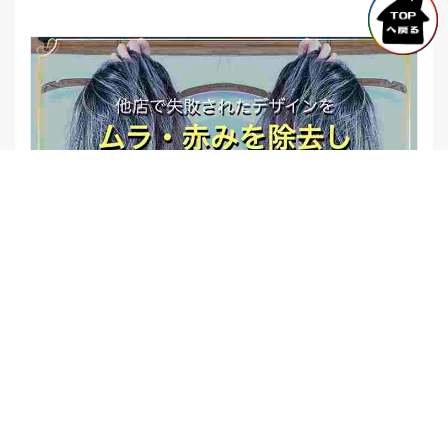
【他店修正バレイヤージュ】みんなからの反響、やばいです
★