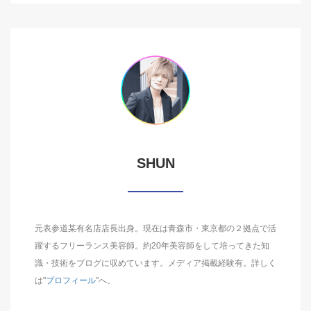
SHUN
元表参道某有名店店長出身。現在は青森市・東京都の２拠点で活
躍するフリーランス美容師。約20年美容師をして培ってきた知
識・技術をブログに収めています。メディア掲載経験有。詳しく
は"
プロフィール
"へ。