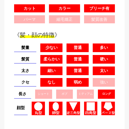
カット
カラー
ブリーチ有
パーマ
縮毛矯正
髪質改善
《
髪・顔の特徴
》
髪量
少ない
普通
多い
髪質
柔らかい
普通
硬い
太さ
細い
普通
太い
クセ
なし
弱め
強い
長さ
ショート
ボブ
ミディアム
ロング
顔型