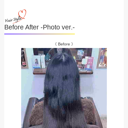
Before After -Photo ver.-
《 Before 》