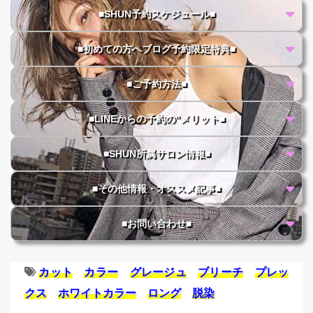
■SHUN予約スケジュール■
■初めての方へブログ予約限定特典■
■ご予約方法■
■LINEからの予約の"メリット■
■SHUN所属サロン情報■
■その他情報・オススメ記事■
■お問い合わせ■
カット
カラー
グレージュ
ブリーチ
プレッ
クス
ホワイトカラー
ロング
脱染