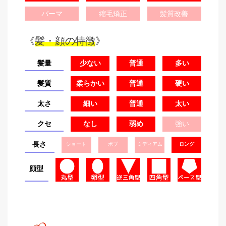
パーマ
縮毛矯正
髪質改善
《
髪・顔の特徴
》
髪量
少ない
普通
多い
髪質
柔らかい
普通
硬い
太さ
細い
普通
太い
クセ
なし
弱め
強い
長さ
ショート
ボブ
ミディアム
ロング
顔型