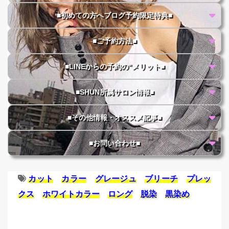
■初めての方へブログ予約限定特典■
■ご予約方法■
■LINEからの予約の"メリット■
■SHUN所属サロン情報■
■その他情報・オススメ記事■
■お問い合わせ■
カット
カラー
グレージュ
ブリーチ
プレッ
クス
ホワイトカラー
ロング
脱染
黒染め