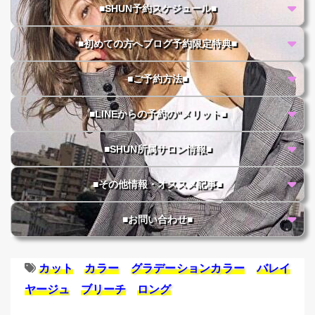
■SHUN予約スケジュール■
■初めての方へブログ予約限定特典■
■ご予約方法■
■LINEからの予約の"メリット■
■SHUN所属サロン情報■
■その他情報・オススメ記事■
■お問い合わせ■
カット
カラー
グラデーションカラー
バレイ
ヤージュ
ブリーチ
ロング