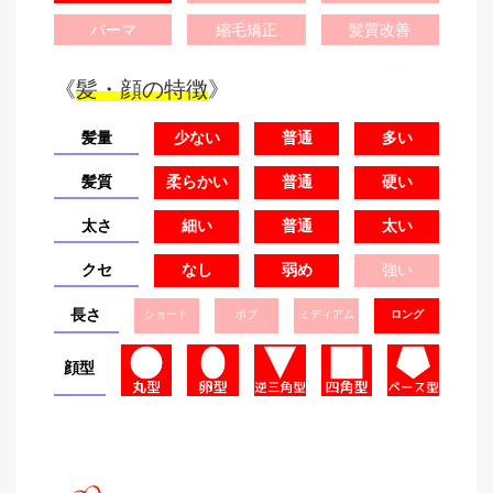
パーマ
縮毛矯正
髪質改善
《
髪・顔の特徴
》
髪量
少ない
普通
多い
髪質
柔らかい
普通
硬い
太さ
細い
普通
太い
クセ
なし
弱め
強い
長さ
ショート
ボブ
ミディアム
ロング
顔型