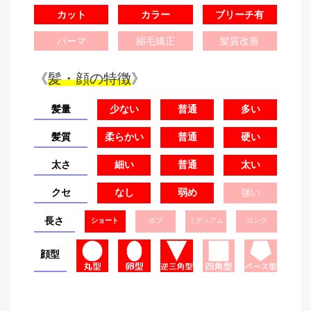
カット
カラー
ブリーチ有
パーマ
縮毛矯正
髪質改善
《
髪・顔の特徴
》
髪量
少ない
普通
多い
髪質
柔らかい
普通
硬い
太さ
細い
普通
太い
クセ
なし
弱め
強い
長さ
ショート
ボブ
ミディアム
ロング
顔型