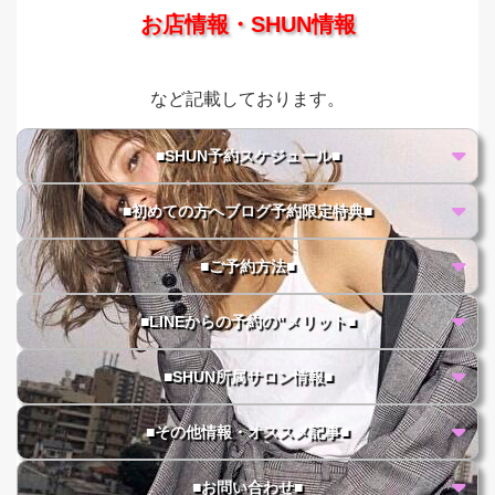
お店情報・SHUN情報
など記載しております。
■SHUN予約スケジュール■
■初めての方へブログ予約限定特典■
■ご予約方法■
■LINEからの予約の"メリット■
■SHUN所属サロン情報■
■その他情報・オススメ記事■
■お問い合わせ■