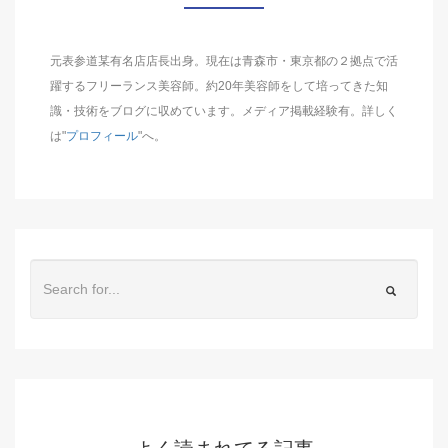
元表参道某有名店店長出身。現在は青森市・東京都の２拠点で活
躍するフリーランス美容師。約20年美容師をして培ってきた知
識・技術をブログに収めています。メディア掲載経験有。詳しく
は"
プロフィール
"へ。