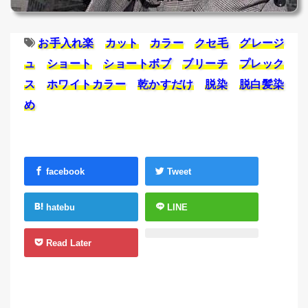
お手入れ楽
カット
カラー
クセ毛
グレージ
ュ
ショート
ショートボブ
ブリーチ
プレック
ス
ホワイトカラー
乾かすだけ
脱染
脱白髪染
め
facebook
Tweet
hatebu
LINE
Read Later