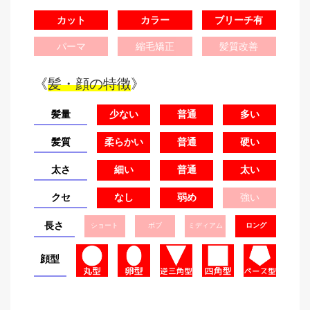
カット
カラー
ブリーチ有
パーマ
縮毛矯正
髪質改善
《
髪・顔の特徴
》
髪量
少ない
普通
多い
髪質
柔らかい
普通
硬い
太さ
細い
普通
太い
クセ
なし
弱め
強い
長さ
ショート
ボブ
ミディアム
ロング
顔型