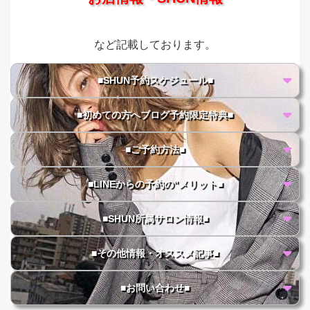
など記載しております。
■SHUN予約スケジュール■
■初めての方へブログ予約限定特典■
■ご予約方法■
■LINEからの予約の"メリット■
■SHUN所属サロン情報■
■その他情報・オススメ記事■
■お問い合わせ■