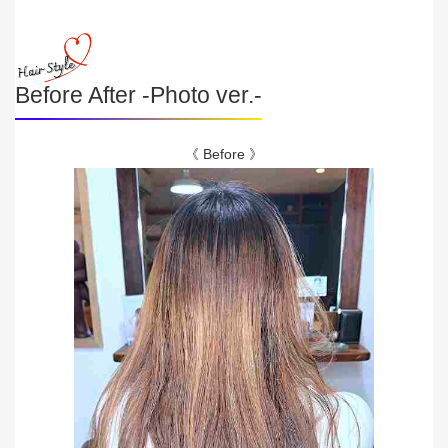
Before After -Photo ver.-
《 Before 》