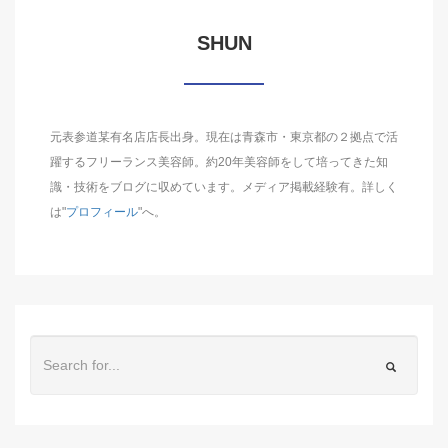
SHUN
元表参道某有名店店長出身。現在は青森市・東京都の２拠点で活
躍するフリーランス美容師。約20年美容師をして培ってきた知
識・技術をブログに収めています。メディア掲載経験有。詳しく
は"
プロフィール
"へ。