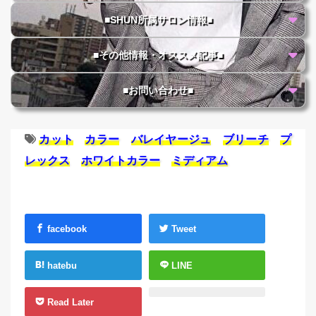
■SHUN所属サロン情報■
■その他情報・オススメ記事■
■お問い合わせ■
カット
カラー
バレイヤージュ
ブリーチ
プ
レックス
ホワイトカラー
ミディアム
facebook
Tweet
hatebu
LINE
Read Later