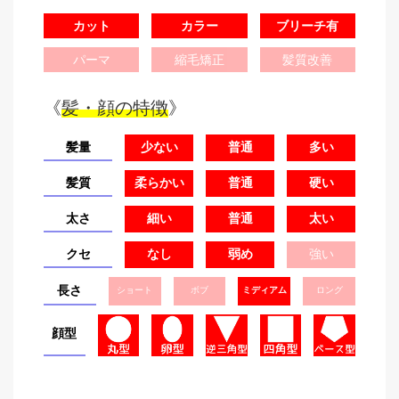
カット
カラー
ブリーチ有
パーマ
縮毛矯正
髪質改善
《
髪・顔の特徴
》
髪量
少ない
普通
多い
髪質
柔らかい
普通
硬い
太さ
細い
普通
太い
クセ
なし
弱め
強い
長さ
ショート
ボブ
ミディアム
ロング
顔型