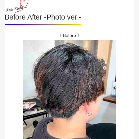
Before After -Photo ver.-
《 Before 》