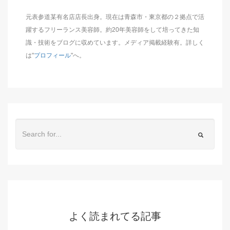
元表参道某有名店店長出身。現在は青森市・東京都の２拠点で活
躍するフリーランス美容師。約20年美容師をして培ってきた知
識・技術をブログに収めています。メディア掲載経験有。詳しく
は"
プロフィール
"へ。
よく読まれてる記事