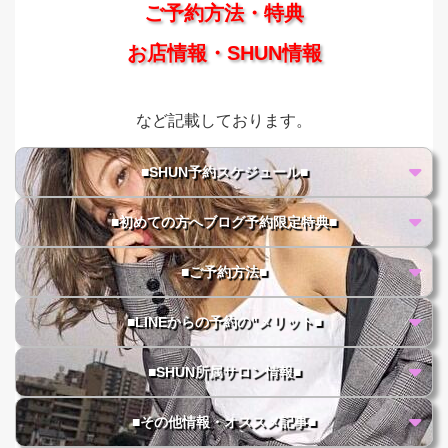
ご予約方法・特典
お店情報・SHUN情報
など記載しております。
■SHUN予約スケジュール■
■初めての方へブログ予約限定特典■
■ご予約方法■
■LINEからの予約の"メリット■
■SHUN所属サロン情報■
■その他情報・オススメ記事■