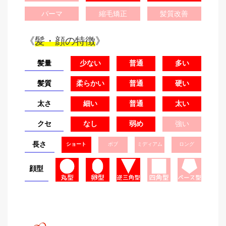
パーマ
縮毛矯正
髪質改善
《
髪・顔の特徴
》
髪量
少ない
普通
多い
髪質
柔らかい
普通
硬い
太さ
細い
普通
太い
クセ
なし
弱め
強い
長さ
ショート
ボブ
ミディアム
ロング
顔型