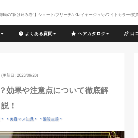
難民の"駆け込み寺"】ショート/ブリーチ/バレイヤージュ/ホワイトカラー/髪
識
よくある質問
ヘアカタログ
口
(更新日: 2023/09/28)
は？効果や注意点について徹底解
説！
正＊
＊美容マメ知識＊
＊髪質改善＊