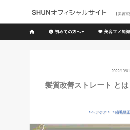
【美容室
初めての方へ
美容マメ知
2022/10/01
髪質改善ストレート と
＊ヘアケア＊
＊縮毛矯