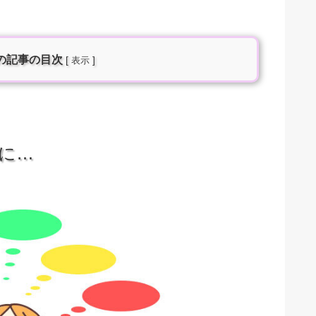
の記事の目次
[
]
表示
に…