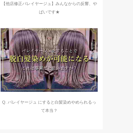
【他店修正バレイヤージュ】みんなからの反響、や
ばいです★
Q. バレイヤージュ にすると白髪染めやめられるっ
て本当？