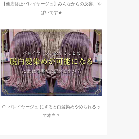
【他店修正バレイヤージュ】みんなからの反響、や
ばいです★
Q. バレイヤージュ にすると白髪染めやめられるっ
て本当？