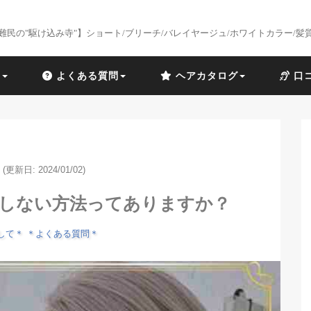
難民の"駆け込み寺"】ショート/ブリーチ/バレイヤージュ/ホワイトカラー/髪
識
よくある質問
ヘアカタログ
口
(更新日: 2024/01/02)
落ちしない方法ってありますか？
して＊
＊よくある質問＊