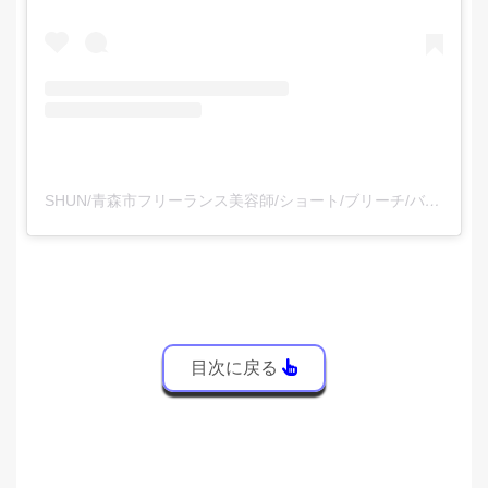
SHUN/青森市フリーランス美容師/ショート/ブリーチ/バレイヤージュ/髪質改善(@shun_p_official)がシェアした投稿
目次に戻る