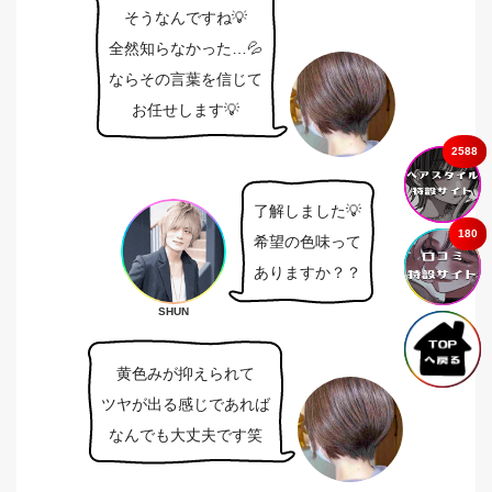
そうなんですね💡
全然知らなかった…💦
ならその言葉を信じて
お任せします💡
2588
了解しました💡
180
希望の色味って
ありますか？？
SHUN
黄色みが抑えられて
ツヤが出る感じであれば
なんでも大丈夫です笑