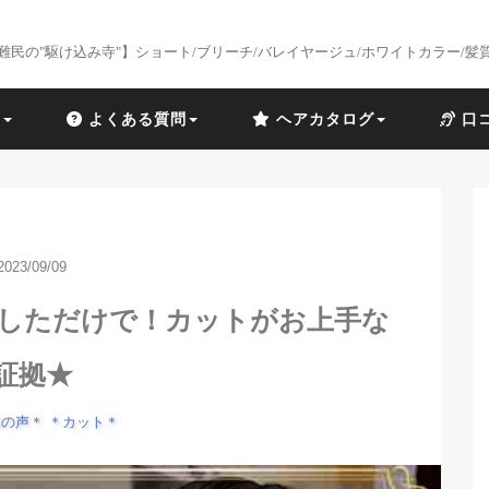
難民の"駆け込み寺"】ショート/ブリーチ/バレイヤージュ/ホワイトカラー/髪
識
よくある質問
ヘアカタログ
口
2023/09/09
かしただけで！カットがお上手な
証拠★
様の声＊
＊カット＊