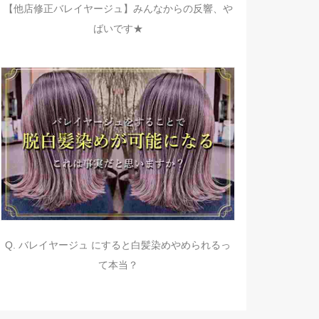
【他店修正バレイヤージュ】みんなからの反響、や
ばいです★
Q. バレイヤージュ にすると白髪染めやめられるっ
て本当？