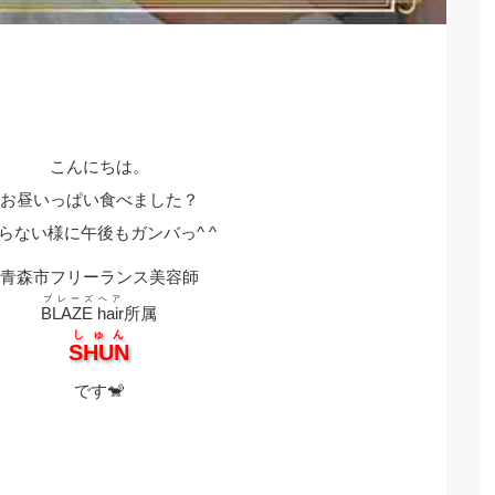
こんにちは。
お昼いっぱい食べました？
らない様に午後もガンバっ^ ^
青森市フリーランス美容師
ブレーズヘア
BLAZE hair
所属
しゅん
SHUN
です🐒