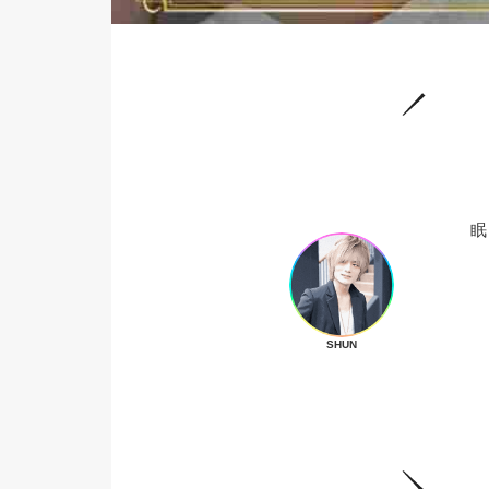
眠
SHUN