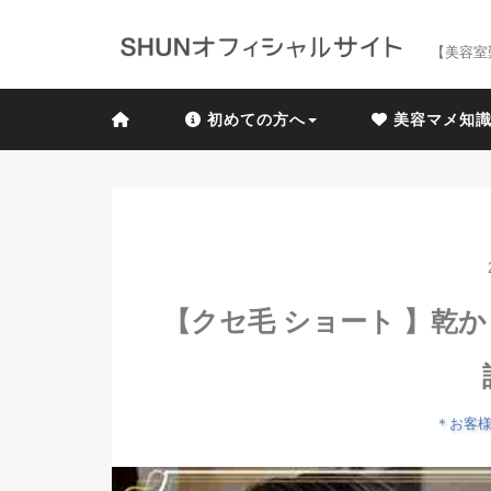
【美容室
初めての方へ
美容マメ知
【クセ毛 ショート 】乾
＊お客