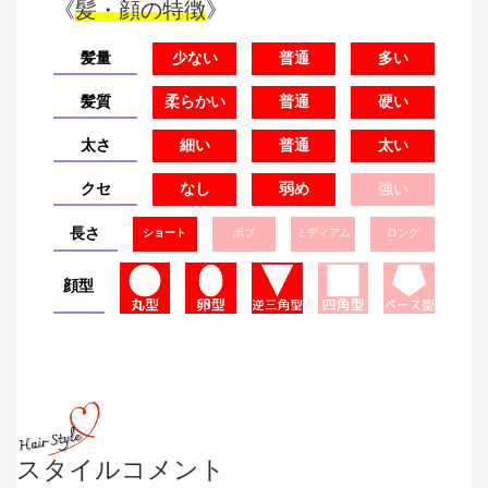
《
髪・顔の特徴
》
髪量
少ない
普通
多い
髪質
柔らかい
普通
硬い
太さ
細い
普通
太い
クセ
なし
弱め
強い
長さ
ショート
ボブ
ミディアム
ロング
顔型
スタイルコメント