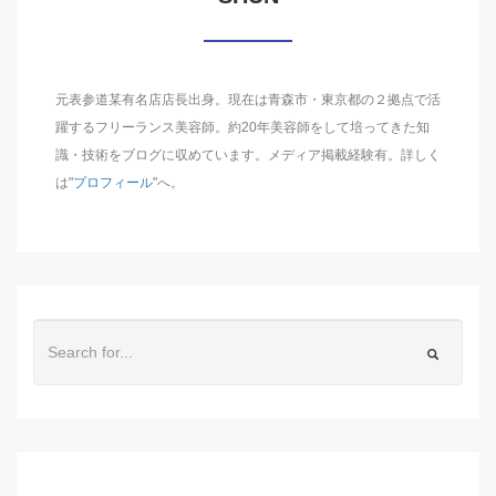
元表参道某有名店店長出身。現在は青森市・東京都の２拠点で活
躍するフリーランス美容師。約20年美容師をして培ってきた知
識・技術をブログに収めています。メディア掲載経験有。詳しく
は"
プロフィール
"へ。