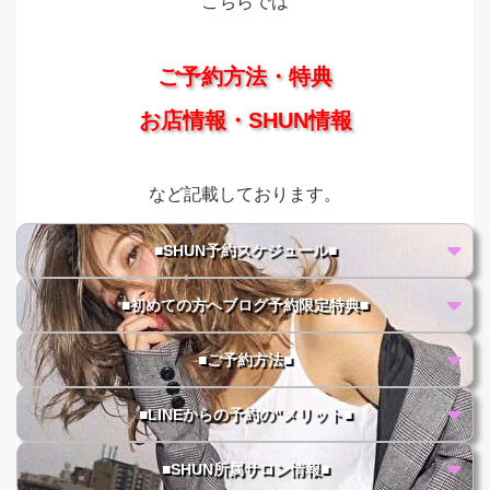
こちらでは
ご予約方法・特典
お店情報・SHUN情報
など記載しております。
■SHUN予約スケジュール■
■初めての方へブログ予約限定特典■
■ご予約方法■
■LINEからの予約の"メリット■
■SHUN所属サロン情報■