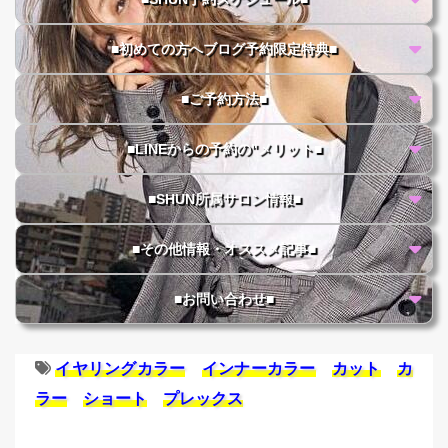
■初めての方へブログ予約限定特典■
■ご予約方法■
■LINEからの予約の"メリット■
■SHUN所属サロン情報■
■その他情報・オススメ記事■
■お問い合わせ■
イヤリングカラー
インナーカラー
カット
カ
ラー
ショート
プレックス