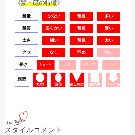
《
髪・顔の特徴
》
髪量
少ない
普通
多い
髪質
柔らかい
普通
硬い
太さ
細い
普通
太い
クセ
なし
弱め
強い
長さ
ショート
ボブ
ミディアム
ロング
顔型
スタイルコメント