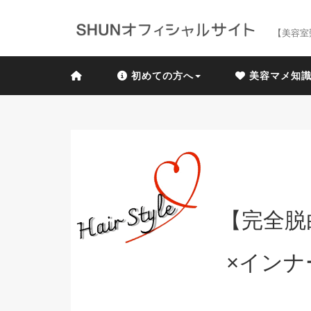
【美容室
初めての方へ
美容マメ知
【完全脱
×インナ