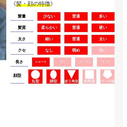
《
髪・顔の特徴
》
髪量
少ない
普通
多い
髪質
柔らかい
普通
硬い
太さ
細い
普通
太い
クセ
なし
弱め
強い
長さ
ショート
ボブ
ミディアム
ロング
顔型