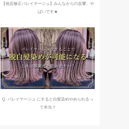
【他店修正バレイヤージュ】みんなからの反響、や
ばいです★
Q. バレイヤージュ にすると白髪染めやめられるっ
て本当？