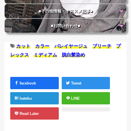
■その他情報・オススメ記事■
■お問い合わせ■
カット
カラー
バレイヤージュ
ブリーチ
プ
レックス
ミディアム
脱白髪染め
facebook
Tweet
hatebu
LINE
Read Later