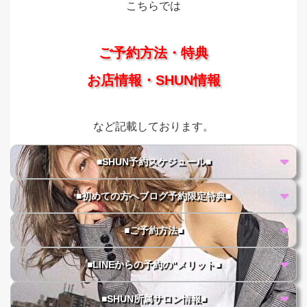
こちらでは
ご予約方法・特典
お店情報・SHUN情報
など記載しております。
■SHUN予約スケジュール■
■初めての方へブログ予約限定特典■
■ご予約方法■
■LINEからの予約の"メリット■
■SHUN所属サロン情報■