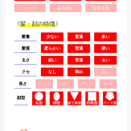
パーマ
縮毛矯正
髪質改善
《
髪・顔の特徴
》
髪量
少ない
普通
多い
髪質
柔らかい
普通
硬い
太さ
細い
普通
太い
クセ
なし
弱め
強い
長さ
ショート
ボブ
ミディアム
ロング
顔型