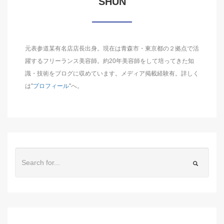
SHUN
元表参道某有名店店長出身。現在は青森市・東京都の２拠点で活
躍するフリーランス美容師。約20年美容師をして培ってきた知
識・技術をブログに収めています。メディア掲載経験有。詳しく
は"
プロフィール
"へ。