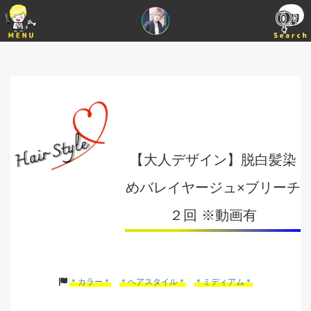
【大人デザイン】脱白髪染
めバレイヤージュ×ブリーチ
２回 ※動画有
＊カラー＊
＊ヘアスタイル＊
＊ミディアム＊