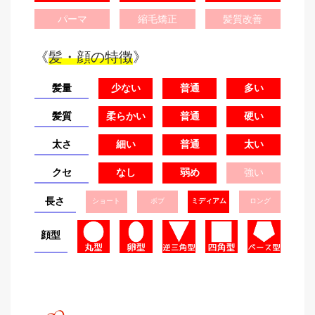
パーマ
縮毛矯正
髪質改善
《
髪・顔の特徴
》
髪量
少ない
普通
多い
髪質
柔らかい
普通
硬い
太さ
細い
普通
太い
クセ
なし
弱め
強い
長さ
ショート
ボブ
ミディアム
ロング
顔型