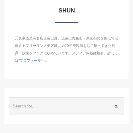
SHUN
元表参道某有名店店長出身。現在は青森市・東京都の２拠点で活
躍するフリーランス美容師。約20年美容師をして培ってきた知
識・技術をブログに収めています。メディア掲載経験有。詳しく
は"
プロフィール
"へ。