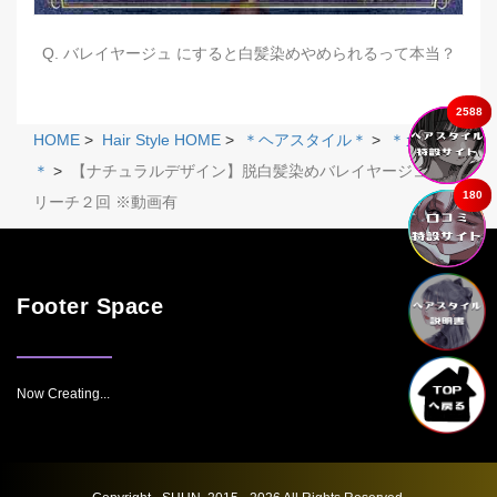
Q. バレイヤージュ にすると白髪染めやめられるって本当？
2588
HOME
>
Hair Style HOME
>
＊ヘアスタイル＊
>
＊カラー
＊
>
【ナチュラルデザイン】脱白髪染めバレイヤージュ×ブ
180
リーチ２回 ※動画有
Footer Space
Now Creating...