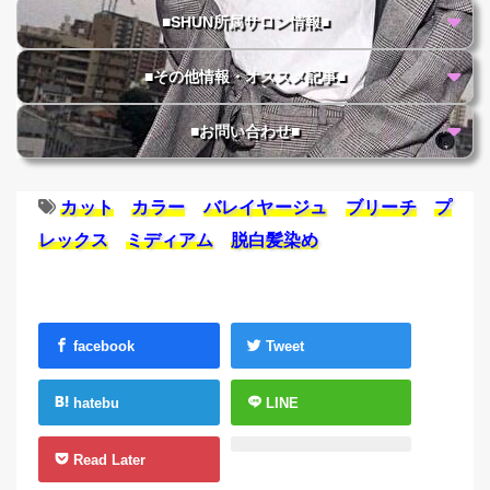
■SHUN所属サロン情報■
■その他情報・オススメ記事■
■お問い合わせ■
カット
カラー
バレイヤージュ
ブリーチ
プ
レックス
ミディアム
脱白髪染め
facebook
Tweet
hatebu
LINE
Read Later