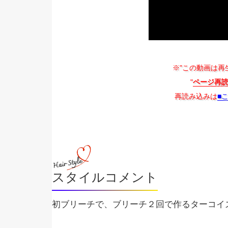
※"この動画は再
"
ページ再
再読み込みは
■
スタイルコメント
初ブリーチで、ブリーチ２回で作るターコイズ