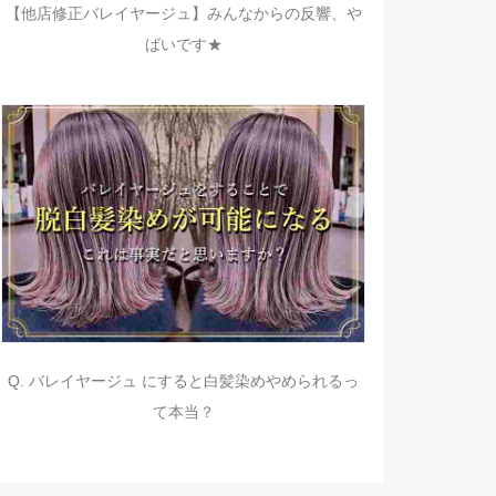
【他店修正バレイヤージュ】みんなからの反響、や
ばいです★
Q. バレイヤージュ にすると白髪染めやめられるっ
て本当？