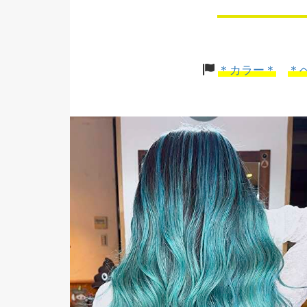
＊カラー＊
＊