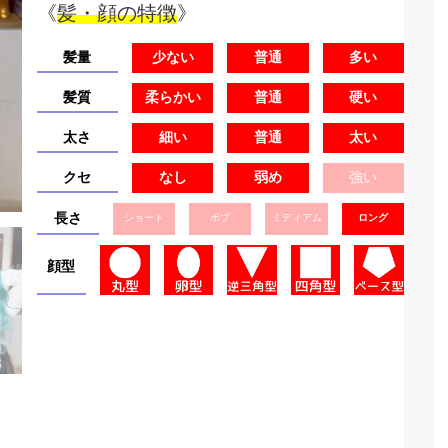
《
髪・顔の特徴
》
髪量
少ない
普通
多い
髪質
柔らかい
普通
硬い
太さ
細い
普通
太い
クセ
なし
弱め
強い
長さ
ショート
ボブ
ミディアム
ロング
顔型