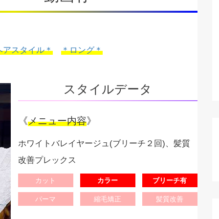
ヘアスタイル＊
＊ロング＊
スタイルデータ
《
メニュー内容
》
ホワイトバレイヤージュ(ブリーチ２回)、髪質
改善プレックス
カット
カラー
ブリーチ有
パーマ
縮毛矯正
髪質改善