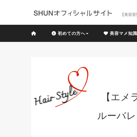
【美容室
初めての方へ
美容マメ知
【エメ
ルーバレ