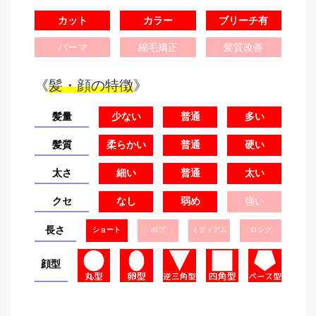
カット
カラー
ブリーチ有
パーマ
縮毛矯正
髪質改善
《
髪・顔の特徴
》
髪量
少ない
普通
多い
髪質
柔らかい
普通
硬い
太さ
細い
普通
太い
クセ
なし
弱め
強い
長さ
ショート
ボブ
ミディアム
ロング
顔型