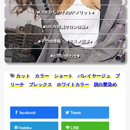
■LINEからの予約の"メリット■
■SHUN所属サロン情報■
■その他情報・オススメ記事■
■お問い合わせ■
カット
カラー
ショート
バレイヤージュ
ブ
リーチ
プレックス
ホワイトカラー
脱白髪染め
facebook
Tweet
hatebu
LINE