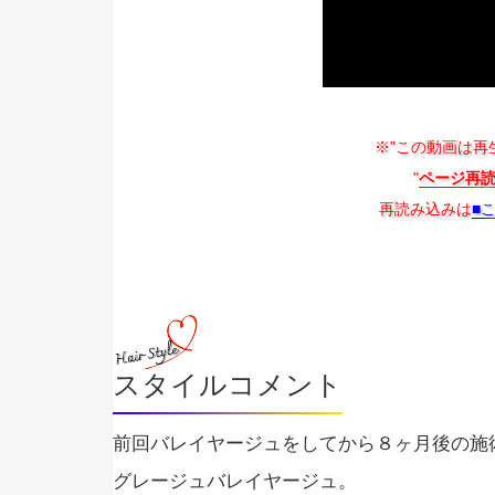
※"この動画は再
"
ページ再
再読み込みは
■
スタイルコメント
前回バレイヤージュをしてから８ヶ月後の施
グレージュバレイヤージュ。