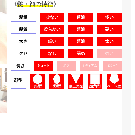
《
髪・顔の特徴
》
髪量
少ない
普通
多い
髪質
柔らかい
普通
硬い
太さ
細い
普通
太い
クセ
なし
弱め
強い
長さ
ショート
ボブ
ミディアム
ロング
顔型