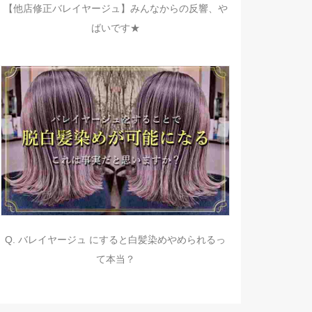
【他店修正バレイヤージュ】みんなからの反響、や
ばいです★
Q. バレイヤージュ にすると白髪染めやめられるっ
て本当？