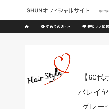
【美容室
初めての方へ
美容マメ知
【60
バレイヤ
グレー