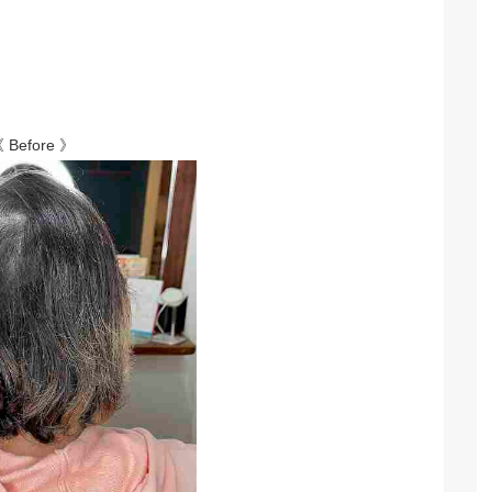
 Before 》