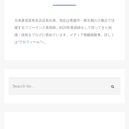
元表参道某有名店店長出身。現在は青森市・東京都の２拠点で活
躍するフリーランス美容師。約20年美容師をして培ってきた知
識・技術をブログに収めています。メディア掲載経験有。詳しく
は"
プロフィール
"へ。