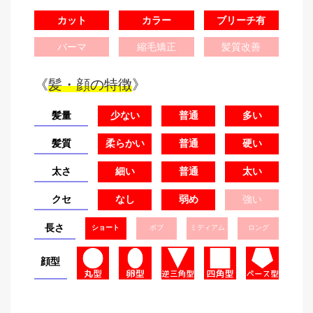
カット
カラー
ブリーチ有
パーマ
縮毛矯正
髪質改善
《
髪・顔の特徴
》
髪量
少ない
普通
多い
髪質
柔らかい
普通
硬い
太さ
細い
普通
太い
クセ
なし
弱め
強い
長さ
ショート
ボブ
ミディアム
ロング
顔型