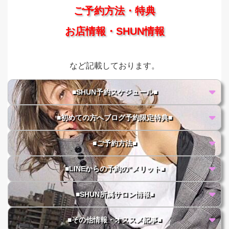
ご予約方法・特典
お店情報・SHUN情報
など記載しております。
■SHUN予約スケジュール■
■初めての方へブログ予約限定特典■
■ご予約方法■
■LINEからの予約の"メリット■
■SHUN所属サロン情報■
■その他情報・オススメ記事■