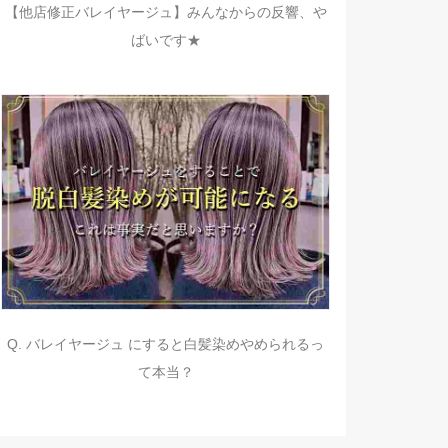
【他店修正バレイヤージュ】みんなからの反響、や
ばいです★
Q. バレイヤージュ にすると白髪染めやめられるっ
て本当？