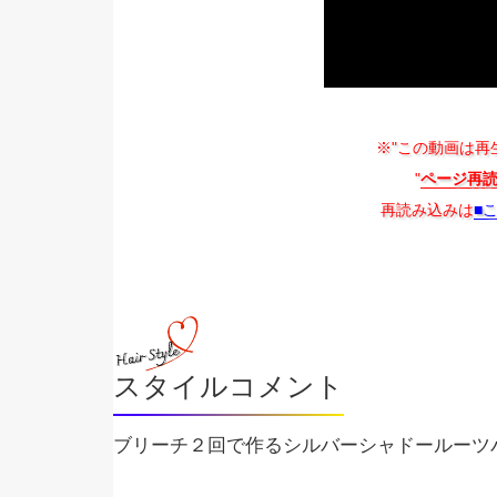
※"この動画は再
"
ページ再
再読み込みは
■
スタイルコメント
ブリーチ２回で作るシルバーシャドールーツ