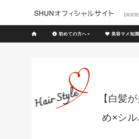
【美容室
初めての方へ
美容マメ知
【白髪が
め×シ