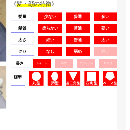
《
髪・顔の特徴
》
髪量
少ない
普通
多い
髪質
柔らかい
普通
硬い
太さ
細い
普通
太い
クセ
なし
弱め
強い
長さ
ショート
ボブ
ミディアム
ロング
顔型