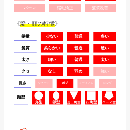
パーマ
縮毛矯正
髪質改善
《
髪・顔の特徴
》
髪量
少ない
普通
多い
髪質
柔らかい
普通
硬い
太さ
細い
普通
太い
クセ
なし
弱め
強い
長さ
ショート
ボブ
ミディアム
ロング
顔型