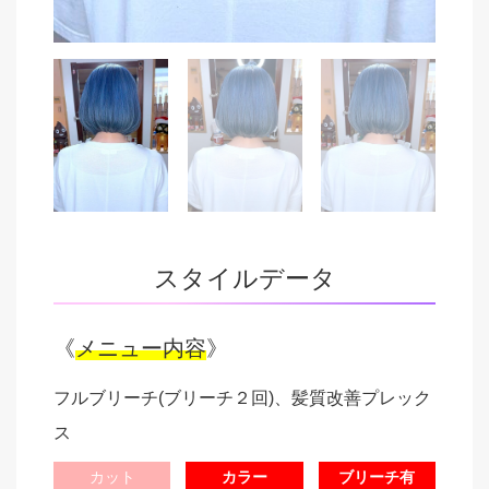
スタイルデータ
《
メニュー内容
》
フルブリーチ(ブリーチ２回)、髪質改善プレック
ス
カット
カラー
ブリーチ有