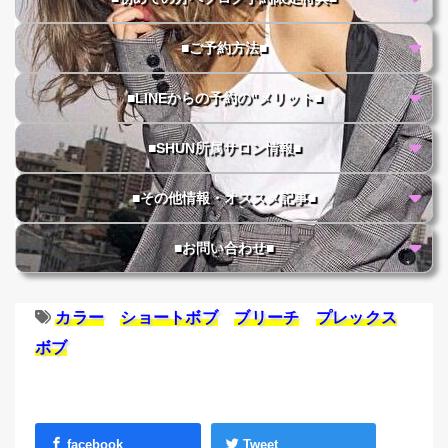
■ご予約方法■
■LINEからの予約の"メリット■
■SHUN所属サロン情報■
■その他情報・オススメ記事■
■お問い合わせ■
カラー
ショートボブ
ブリーチ
プレックス
ボブ
facebook
Tweet