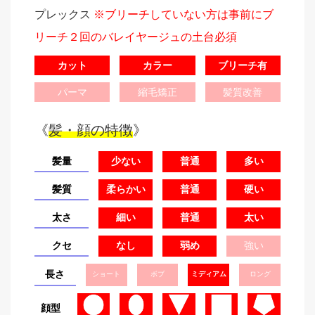
プレックス
※ブリーチしていない方は事前にブ
リーチ２回のバレイヤージュの土台必須
カット
カラー
ブリーチ有
パーマ
縮毛矯正
髪質改善
《
髪・顔の特徴
》
髪量
少ない
普通
多い
髪質
柔らかい
普通
硬い
太さ
細い
普通
太い
クセ
なし
弱め
強い
長さ
ショート
ボブ
ミディアム
ロング
顔型