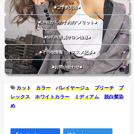
■ご予約方法■
■LINEからの予約の"メリット■
■SHUN所属サロン情報■
■その他情報・オススメ記事■
■お問い合わせ■
カット
カラー
バレイヤージュ
ブリーチ
プ
レックス
ホワイトカラー
ミディアム
脱白髪染
め