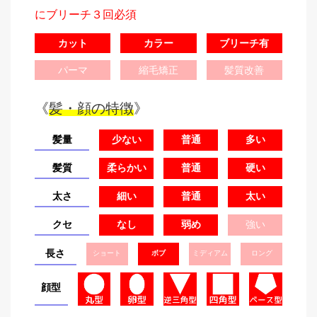
にブリーチ３回必須
カット
カラー
ブリーチ有
パーマ
縮毛矯正
髪質改善
《
髪・顔の特徴
》
髪量
少ない
普通
多い
髪質
柔らかい
普通
硬い
太さ
細い
普通
太い
クセ
なし
弱め
強い
長さ
ショート
ボブ
ミディアム
ロング
顔型