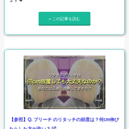
» この記事を読む
【参照】Q. ブリーチ のリタッチの頻度は？何cm伸び
たらした方が良い？