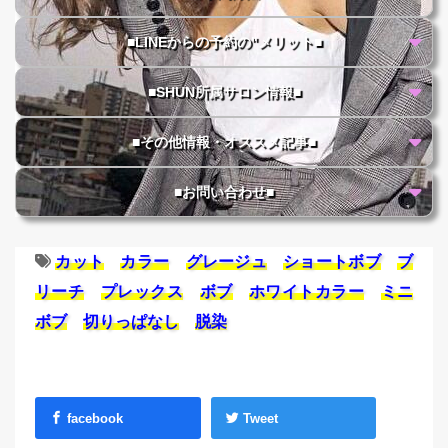
■LINEからの予約の"メリット■
■SHUN所属サロン情報■
■その他情報・オススメ記事■
■お問い合わせ■
カット
カラー
グレージュ
ショートボブ
ブ
リーチ
プレックス
ボブ
ホワイトカラー
ミニ
ボブ
切りっぱなし
脱染
facebook
Tweet