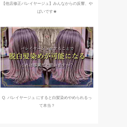
【他店修正バレイヤージュ】みんなからの反響、や
ばいです★
Q. バレイヤージュ にすると白髪染めやめられるっ
て本当？