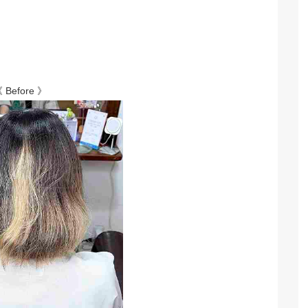
 Before 》