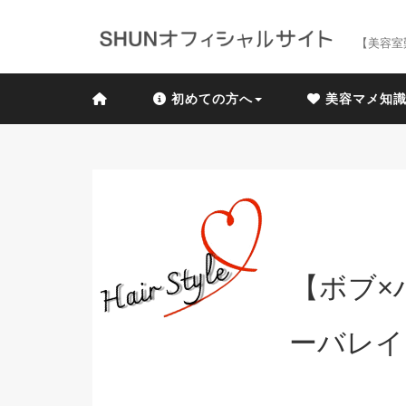
【美容室
初めての方へ
美容マメ知
【ボブ×
ーバレイ