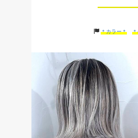
＊カラー＊
＊