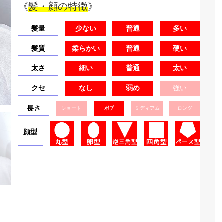
《
髪・顔の特徴
》
髪量
少ない
普通
多い
髪質
柔らかい
普通
硬い
太さ
細い
普通
太い
クセ
なし
弱め
強い
長さ
ショート
ボブ
ミディアム
ロング
顔型