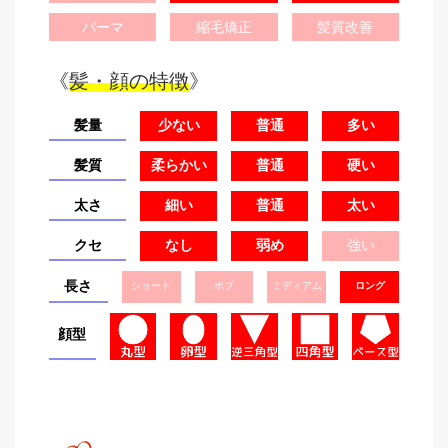
パーマ
縮毛矯正
髪質改善
《
髪・顔の特徴
》
髪量
少ない
普通
多い
髪質
柔らかい
普通
硬い
太さ
細い
普通
太い
クセ
なし
弱め
強い
長さ
ショート
ボブ
ミディアム
ロング
顔型