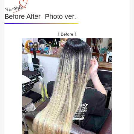
Before After -Photo ver.-
《 Before 》