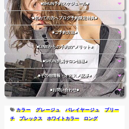
■SHUN予約スケジュール■
■初めての方へブログ予約限定特典■
■ご予約方法■
■LINEからの予約の"メリット■
■SHUN所属サロン情報■
■その他情報・オススメ記事■
■お問い合わせ■
カラー
グレージュ
バレイヤージュ
ブリー
チ
プレックス
ホワイトカラー
ロング