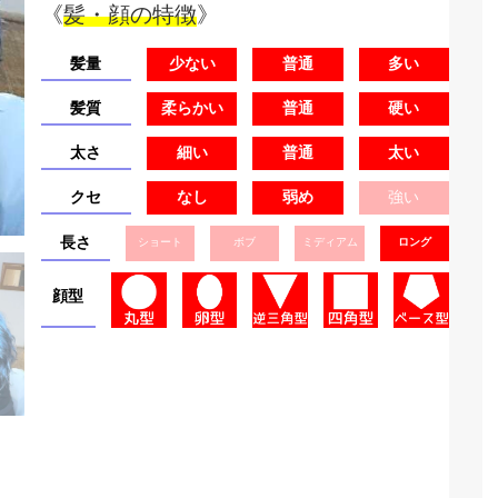
《
髪・顔の特徴
》
髪量
少ない
普通
多い
髪質
柔らかい
普通
硬い
太さ
細い
普通
太い
クセ
なし
弱め
強い
長さ
ショート
ボブ
ミディアム
ロング
顔型