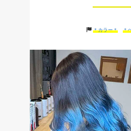
＊カラー＊
＊