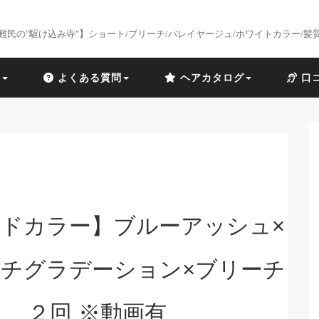
難民の"駆け込み寺"】ショート/ブリーチ/バレイヤージュ/ホワイトカラー/髪
識
よくある質問
ヘアカタログ
口
ドカラー】ブルーアッシュ×
チグラデーション×ブリーチ
２回 ※動画有