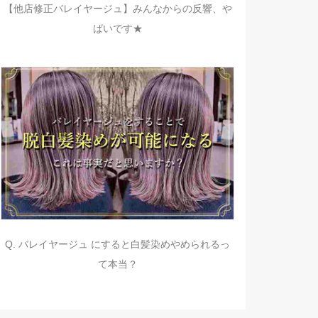
【他店修正バレイヤージュ】みんなからの反響、や
ばいです★
Q. バレイヤージュ にすると白髪染めやめられるっ
て本当？