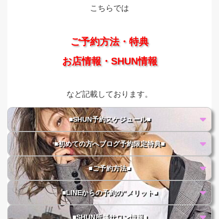
こちらでは
ご予約方法・特典
お店情報・SHUN情報
など記載しております。
■SHUN予約スケジュール■
■初めての方へブログ予約限定特典■
■ご予約方法■
■LINEからの予約の"メリット■
■SHUN所属サロン情報■