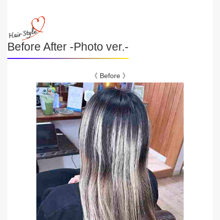
Before After -Photo ver.-
《 Before 》