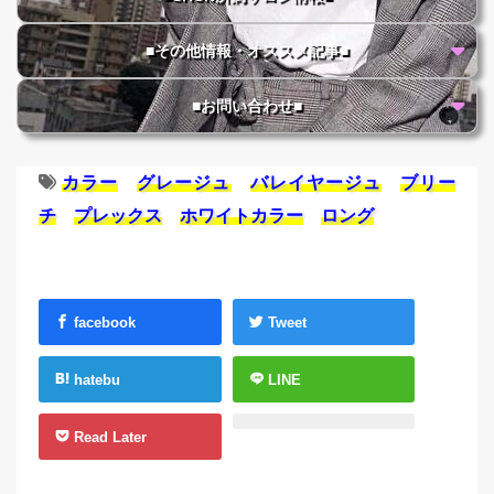
■その他情報・オススメ記事■
■お問い合わせ■
カラー
グレージュ
バレイヤージュ
ブリー
チ
プレックス
ホワイトカラー
ロング
facebook
Tweet
hatebu
LINE
Read Later