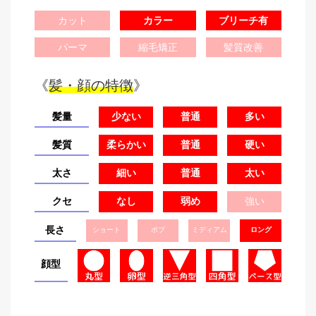
カット
カラー
ブリーチ有
パーマ
縮毛矯正
髪質改善
《
髪・顔の特徴
》
髪量
少ない
普通
多い
髪質
柔らかい
普通
硬い
太さ
細い
普通
太い
クセ
なし
弱め
強い
長さ
ショート
ボブ
ミディアム
ロング
顔型