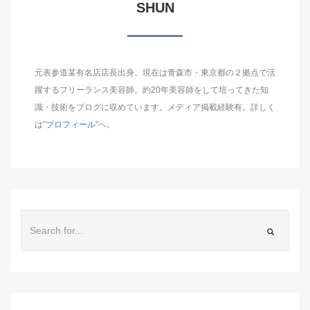
SHUN
元表参道某有名店店長出身。現在は青森市・東京都の２拠点で活
躍するフリーランス美容師。約20年美容師をして培ってきた知
識・技術をブログに収めています。メディア掲載経験有。詳しく
は"
プロフィール
"へ。