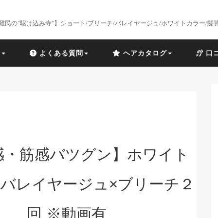
難民の"駆け込み寺"】ショート/ブリーチ/バレイヤージュ/ホワイトカラー/髪
識
よくある質問
ヘアカタログ
口
感・筋感バツグン】ホワイト
バレイヤージュ×ブリーチ２
回 ※動画有