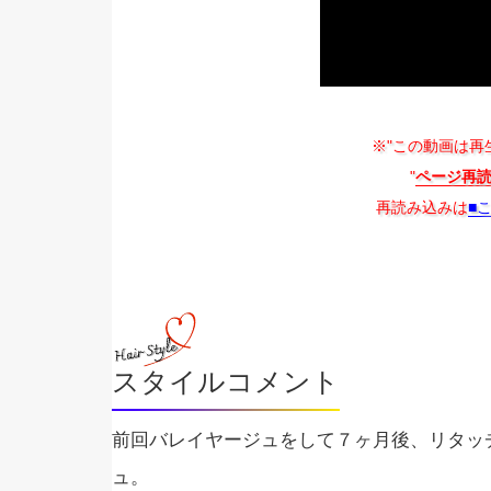
※"この動画は再
"
ページ再
再読み込みは
■
スタイルコメント
前回バレイヤージュをして７ヶ月後、リタッ
ュ。