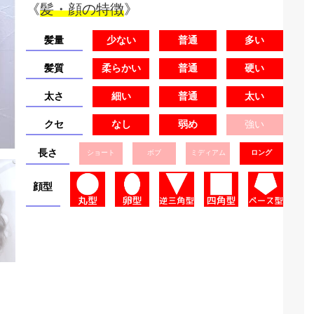
《
髪・顔の特徴
》
髪量
少ない
普通
多い
髪質
柔らかい
普通
硬い
太さ
細い
普通
太い
クセ
なし
弱め
強い
長さ
ショート
ボブ
ミディアム
ロング
顔型