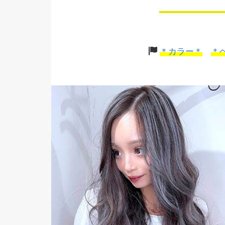
＊カラー＊
＊