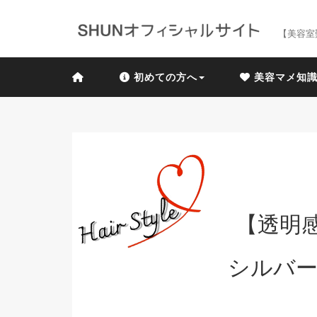
【美容室
初めての方へ
美容マメ知
【透明
シルバー