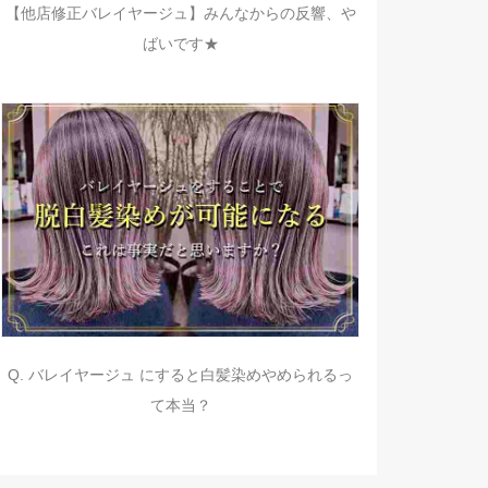
【他店修正バレイヤージュ】みんなからの反響、や
ばいです★
Q. バレイヤージュ にすると白髪染めやめられるっ
て本当？