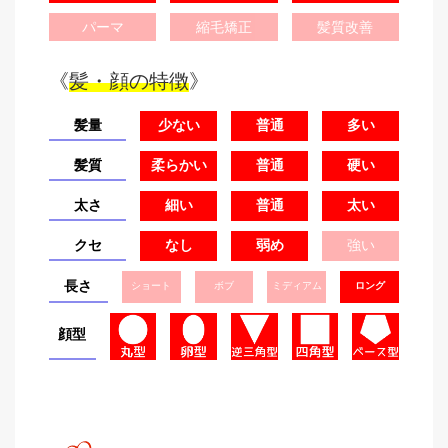
パーマ
縮毛矯正
髪質改善
《
髪・顔の特徴
》
髪量
少ない
普通
多い
髪質
柔らかい
普通
硬い
太さ
細い
普通
太い
クセ
なし
弱め
強い
長さ
ショート
ボブ
ミディアム
ロング
顔型