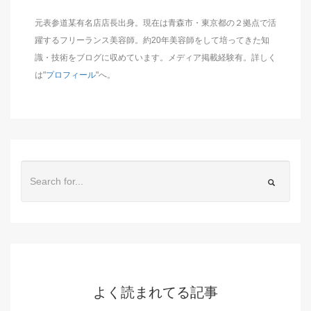
元表参道某有名店店長出身。現在は青森市・東京都の２拠点で活
躍するフリーランス美容師。約20年美容師をして培ってきた知
識・技術をブログに収めています。メディア掲載経験有。詳しく
は"
プロフィール
"へ。
よく読まれてる記事