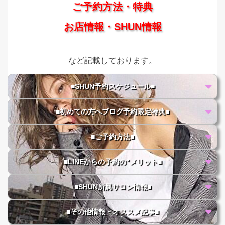
ご予約方法・特典
お店情報・SHUN情報
など記載しております。
■SHUN予約スケジュール■
■初めての方へブログ予約限定特典■
■ご予約方法■
■LINEからの予約の"メリット■
■SHUN所属サロン情報■
■その他情報・オススメ記事■