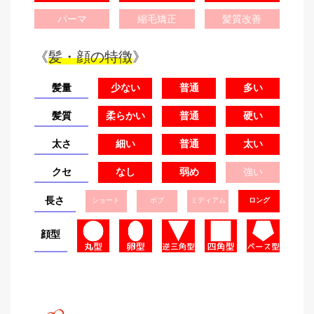
パーマ
縮毛矯正
髪質改善
《
髪・顔の特徴
》
髪量
少ない
普通
多い
髪質
柔らかい
普通
硬い
太さ
細い
普通
太い
クセ
なし
弱め
強い
長さ
ショート
ボブ
ミディアム
ロング
顔型