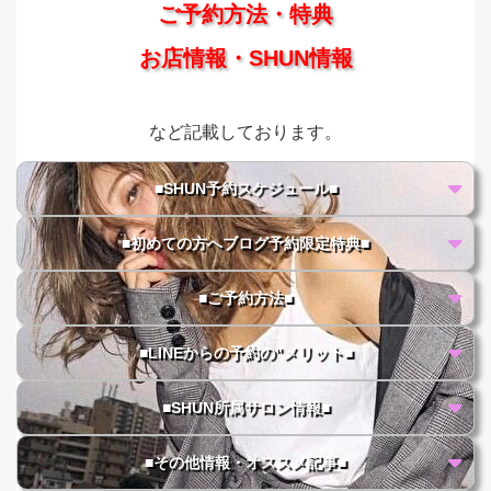
ご予約方法・特典
お店情報・SHUN情報
など記載しております。
■SHUN予約スケジュール■
■初めての方へブログ予約限定特典■
■ご予約方法■
■LINEからの予約の"メリット■
■SHUN所属サロン情報■
■その他情報・オススメ記事■