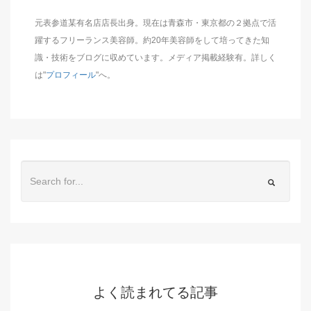
元表参道某有名店店長出身。現在は青森市・東京都の２拠点で活
躍するフリーランス美容師。約20年美容師をして培ってきた知
識・技術をブログに収めています。メディア掲載経験有。詳しく
は"
プロフィール
"へ。
よく読まれてる記事