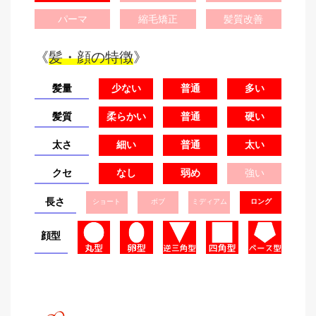
パーマ
縮毛矯正
髪質改善
《
髪・顔の特徴
》
髪量
少ない
普通
多い
髪質
柔らかい
普通
硬い
太さ
細い
普通
太い
クセ
なし
弱め
強い
長さ
ショート
ボブ
ミディアム
ロング
顔型