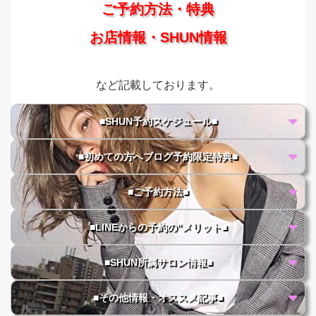
ご予約方法・特典
お店情報・SHUN情報
など記載しております。
■SHUN予約スケジュール■
■初めての方へブログ予約限定特典■
■ご予約方法■
■LINEからの予約の"メリット■
■SHUN所属サロン情報■
■その他情報・オススメ記事■