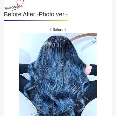
Before After -Photo ver.-
《 Before 》