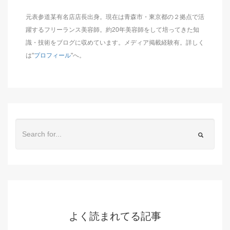
元表参道某有名店店長出身。現在は青森市・東京都の２拠点で活
躍するフリーランス美容師。約20年美容師をして培ってきた知
識・技術をブログに収めています。メディア掲載経験有。詳しく
は"
プロフィール
"へ。
よく読まれてる記事