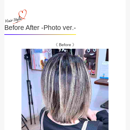
Before After -Photo ver.-
《 Before 》