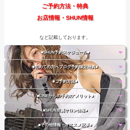
ご予約方法・特典
お店情報・SHUN情報
など記載しております。
■SHUN予約スケジュール■
■初めての方へブログ予約限定特典■
■ご予約方法■
■LINEからの予約の"メリット■
■SHUN所属サロン情報■
■その他情報・オススメ記事■