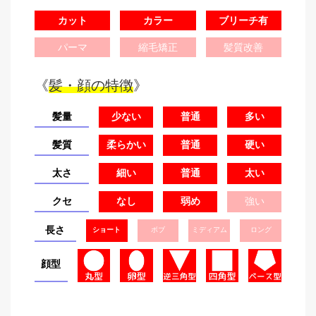
カット
カラー
ブリーチ有
パーマ
縮毛矯正
髪質改善
《
髪・顔の特徴
》
髪量
少ない
普通
多い
髪質
柔らかい
普通
硬い
太さ
細い
普通
太い
クセ
なし
弱め
強い
長さ
ショート
ボブ
ミディアム
ロング
顔型