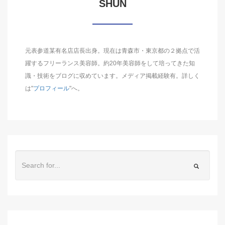
SHUN
元表参道某有名店店長出身。現在は青森市・東京都の２拠点で活
躍するフリーランス美容師。約20年美容師をして培ってきた知
識・技術をブログに収めています。メディア掲載経験有。詳しく
は"
プロフィール
"へ。