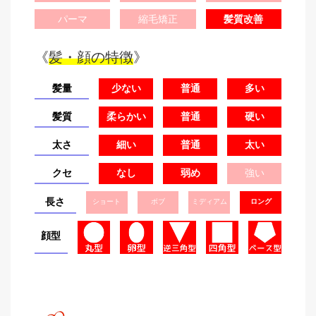
パーマ
縮毛矯正
髪質改善
《
髪・顔の特徴
》
髪量
少ない
普通
多い
髪質
柔らかい
普通
硬い
太さ
細い
普通
太い
クセ
なし
弱め
強い
長さ
ショート
ボブ
ミディアム
ロング
顔型