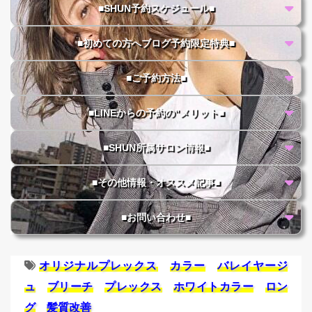
■SHUN予約スケジュール■
■初めての方へブログ予約限定特典■
■ご予約方法■
■LINEからの予約の"メリット■
■SHUN所属サロン情報■
■その他情報・オススメ記事■
■お問い合わせ■
オリジナルプレックス
カラー
バレイヤージ
ュ
ブリーチ
プレックス
ホワイトカラー
ロン
グ
髪質改善