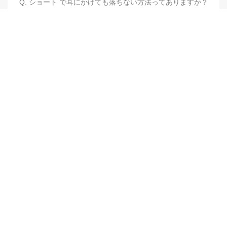
Q. ショート で耳にかけても落ちない方法ってありますか？
【他店修正バレイヤージュ】みんなからの反響、やばいです
★