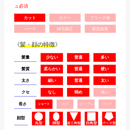
ュ必須
カット
カラー
ブリーチ有
パーマ
縮毛矯正
髪質改善
《
髪・顔の特徴
》
髪量
少ない
普通
多い
髪質
柔らかい
普通
硬い
太さ
細い
普通
太い
クセ
なし
弱め
強い
長さ
ショート
ボブ
ミディアム
ロング
顔型