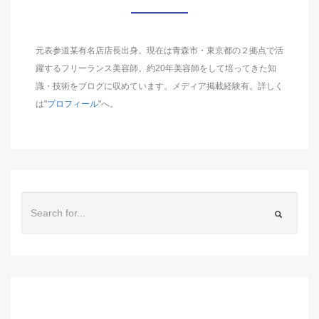
元表参道某有名店店長出身。現在は青森市・東京都の２拠点で活
躍するフリーランス美容師。約20年美容師をして培ってきた知
識・技術をブログに収めています。メディア掲載経験有。詳しく
は"
プロフィール
"へ。