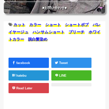
■お問い合わせ■
カット
カラー
ショート
ショートボブ
バレ
イヤージュ
ハンサムショート
ブリーチ
ホワイ
トカラー
脱白髪染め
facebook
Tweet
hatebu
LINE
Read Later