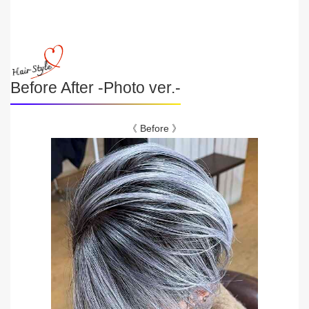
Before After -Photo ver.-
《 Before 》