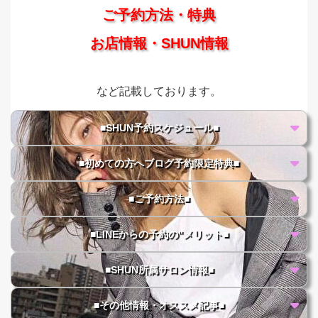
ご予約方法・特典
お店情報・SHUN情報
など記載しております。
■SHUN予約スケジュール■
■初めての方へブログ予約限定特典■
■ご予約方法■
■LINEからの予約の"メリット■
■SHUN所属サロン情報■
■その他情報・オススメ記事■