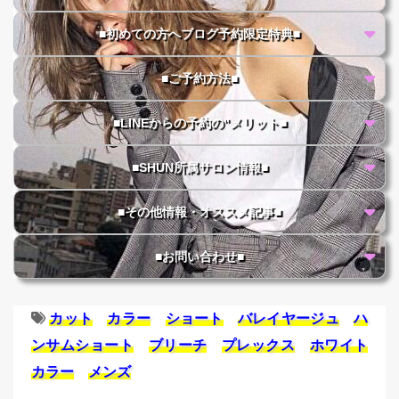
■初めての方へブログ予約限定特典■
■ご予約方法■
■LINEからの予約の"メリット■
■SHUN所属サロン情報■
■その他情報・オススメ記事■
■お問い合わせ■
カット
カラー
ショート
バレイヤージュ
ハ
ンサムショート
ブリーチ
プレックス
ホワイト
カラー
メンズ