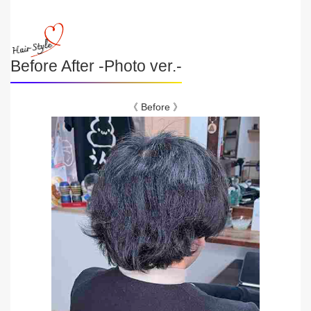
Before After -Photo ver.-
《 Before 》