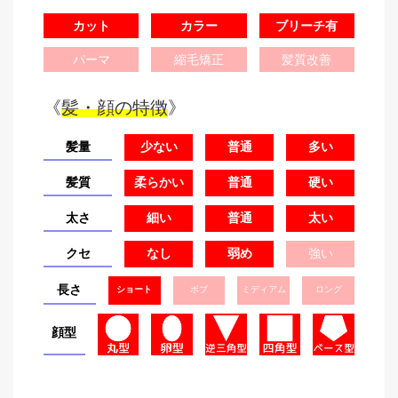
カット
カラー
ブリーチ有
パーマ
縮毛矯正
髪質改善
《
髪・顔の特徴
》
髪量
少ない
普通
多い
髪質
柔らかい
普通
硬い
太さ
細い
普通
太い
クセ
なし
弱め
強い
長さ
ショート
ボブ
ミディアム
ロング
顔型