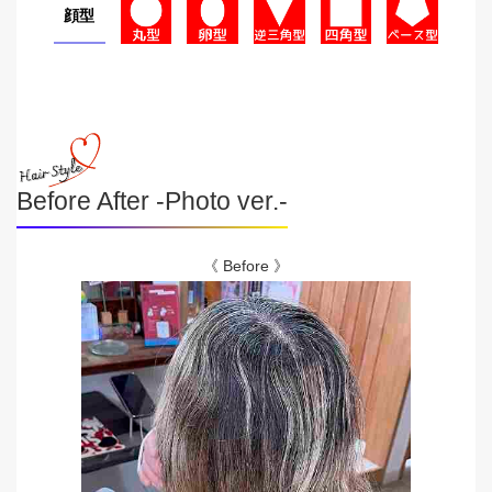
顔型
Before After -Photo ver.-
《 Before 》