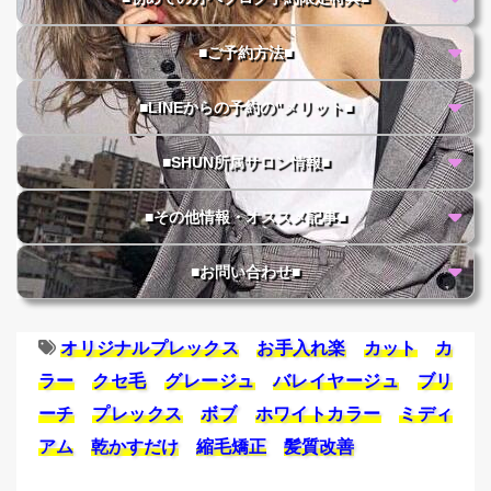
■ご予約方法■
■LINEからの予約の"メリット■
■SHUN所属サロン情報■
■その他情報・オススメ記事■
■お問い合わせ■
オリジナルプレックス
お手入れ楽
カット
カ
ラー
クセ毛
グレージュ
バレイヤージュ
ブリ
ーチ
プレックス
ボブ
ホワイトカラー
ミディ
アム
乾かすだけ
縮毛矯正
髪質改善