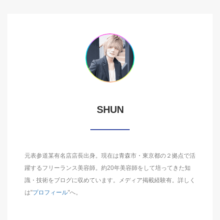
SHUN
元表参道某有名店店長出身。現在は青森市・東京都の２拠点で活
躍するフリーランス美容師。約20年美容師をして培ってきた知
識・技術をブログに収めています。メディア掲載経験有。詳しく
は"
プロフィール
"へ。