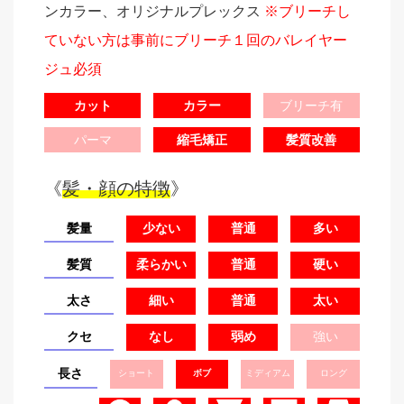
ンカラー、オリジナルプレックス
※ブリーチし
ていない方は事前にブリーチ１回のバレイヤー
ジュ必須
カット
カラー
ブリーチ有
パーマ
縮毛矯正
髪質改善
《
髪・顔の特徴
》
髪量
少ない
普通
多い
髪質
柔らかい
普通
硬い
太さ
細い
普通
太い
クセ
なし
弱め
強い
長さ
ショート
ボブ
ミディアム
ロング