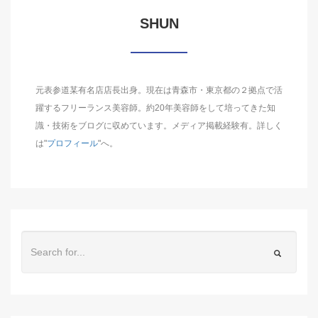
SHUN
元表参道某有名店店長出身。現在は青森市・東京都の２拠点で活
躍するフリーランス美容師。約20年美容師をして培ってきた知
識・技術をブログに収めています。メディア掲載経験有。詳しく
は"
プロフィール
"へ。