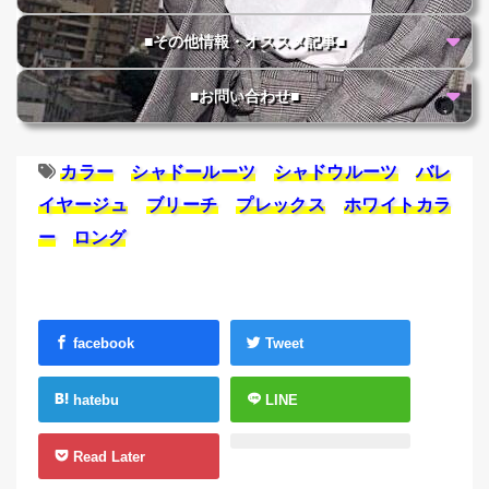
■その他情報・オススメ記事■
■お問い合わせ■
カラー
シャドールーツ
シャドウルーツ
バレ
イヤージュ
ブリーチ
プレックス
ホワイトカラ
ー
ロング
facebook
Tweet
hatebu
LINE
Read Later