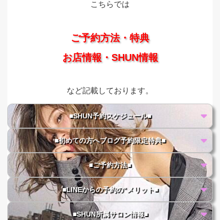
こちらでは
ご予約方法・特典
お店情報・SHUN情報
など記載しております。
■SHUN予約スケジュール■
■初めての方へブログ予約限定特典■
■ご予約方法■
■LINEからの予約の"メリット■
■SHUN所属サロン情報■