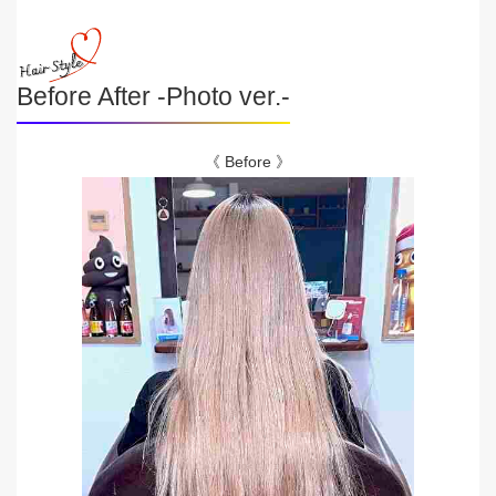
Before After -Photo ver.-
《 Before 》