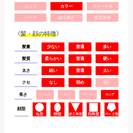
カット
カラー
ブリーチ有
パーマ
縮毛矯正
髪質改善
《
髪・顔の特徴
》
髪量
少ない
普通
多い
髪質
柔らかい
普通
硬い
太さ
細い
普通
太い
クセ
なし
弱め
強い
長さ
ショート
ボブ
ミディアム
ロング
顔型